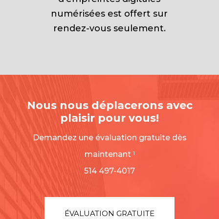
numérisées est offert sur
rendez-vous seulement.
Nous nous déplacerons avec
plaisir pour vous!
Demandez une évaluation gratuite dès
maintenant
1
514 497-4017
ÉVALUATION GRATUITE